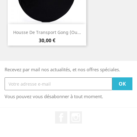
Housse De Transport Gong (ou...
Prix
30,00 €
Recevez par mail nos actualités, et nos offres spéciales.
Vous pouvez vous désabonner à tout moment.
Facebook
Instagram