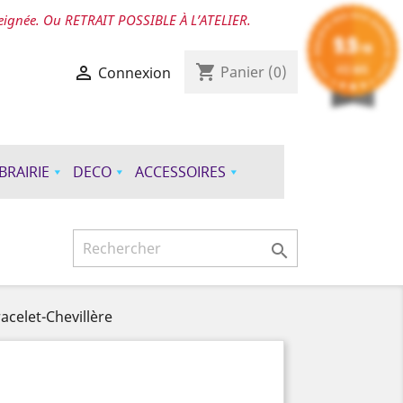
seignée. Ou RETRAIT POSSIBLE À L’ATELIER.
9.9
/10
shopping_cart
412 AVIS

Panier
(0)
Connexion
IBRAIRIE
DECO
ACCESSOIRES

racelet-Chevillère