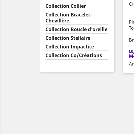
Cr
Collection Collier
Collection Bracelet-
Chevillère
Pi
To
Collection Boucle d'oreille
Collection Stellaire
Br
Collection Impactite
BI
Collection Co/Créations
Me
Ar