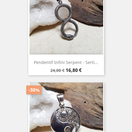
Pendentif Infini Serpent - Serti...
Prix
Prix
16,80 €
24,00 €
de
base
-30%