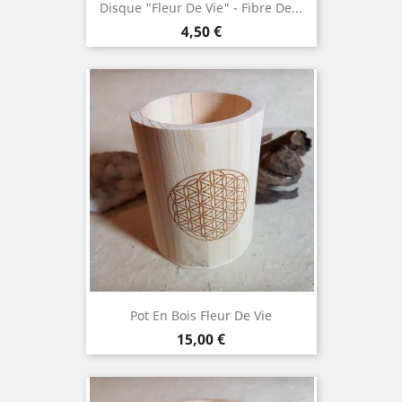
Disque "Fleur De Vie" - Fibre De...
Prix
4,50 €
Pot En Bois Fleur De Vie
Prix
15,00 €