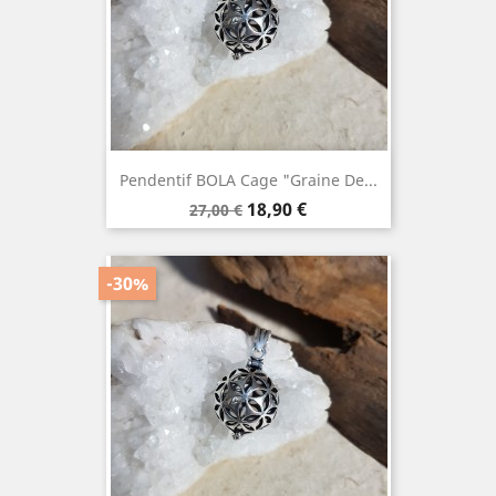
Pendentif BOLA Cage "Graine De...
Prix
Prix
18,90 €
27,00 €
de
base
-30%