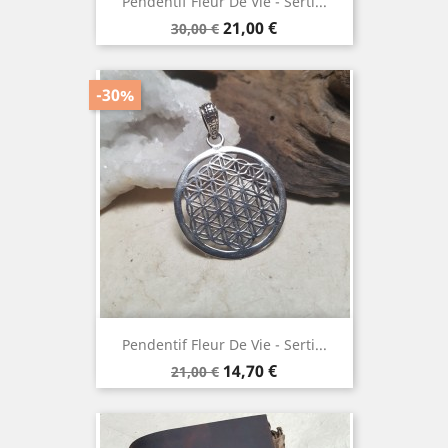
Pendentif Fleur De Vie - Serti...
Prix
Prix
21,00 €
30,00 €
de
base
-30%
Pendentif Fleur De Vie - Serti...
Prix
Prix
14,70 €
21,00 €
de
base