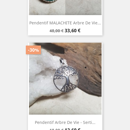
Pendentif MALACHITE Arbre De Vie...
Prix
Prix
33,60 €
48,00 €
de
base
-30%
Pendentif Arbre De Vie - Serti...
Prix
Prix