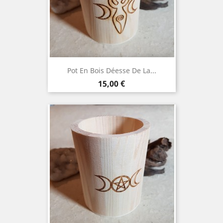
Pot En Bois Déesse De La...
Prix
15,00 €