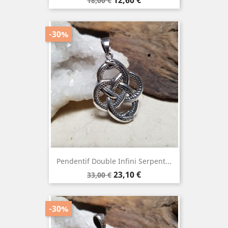
12,60 €
18,00 €
de
base
-30%
Pendentif Double Infini Serpent...
Prix
Prix
23,10 €
33,00 €
de
base
-30%