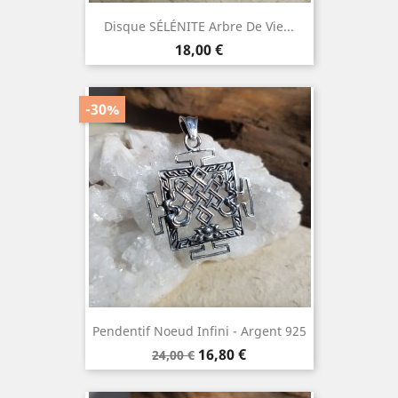
Disque SÉLÉNITE Arbre De Vie...
Prix
18,00 €
-30%
Pendentif Noeud Infini - Argent 925
Prix
Prix
16,80 €
24,00 €
de
base