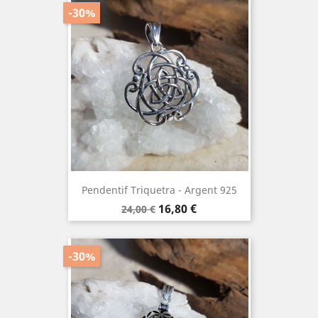
-30%
Pendentif Triquetra - Argent 925
Prix
Prix
16,80 €
24,00 €
de
base
-30%