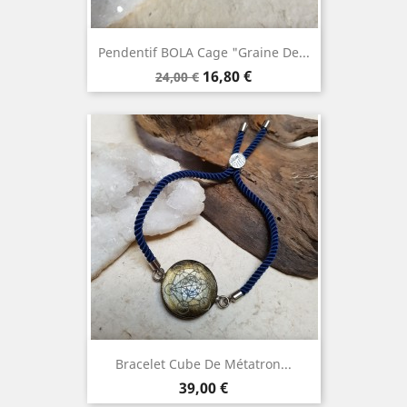
Pendentif BOLA Cage "Graine De...
Prix
Prix
16,80 €
24,00 €
de
base
Bracelet Cube De Métatron...
Prix
39,00 €