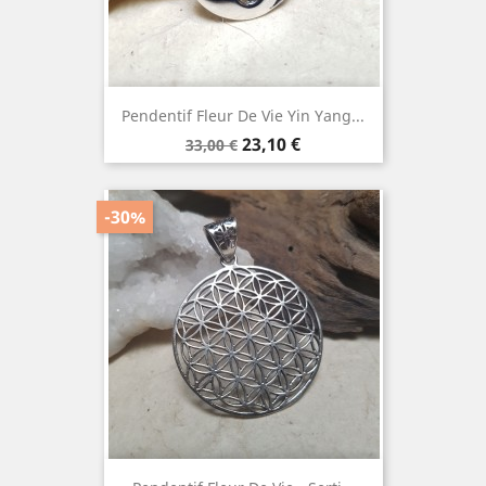
Pendentif Fleur De Vie Yin Yang...
Prix
Prix
23,10 €
33,00 €
de
base
-30%