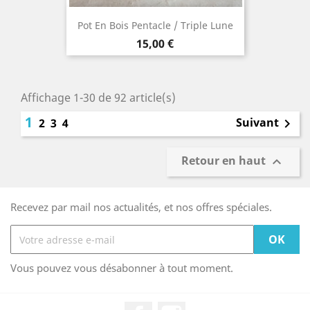
Pot En Bois Pentacle / Triple Lune
Prix
15,00 €
Affichage 1-30 de 92 article(s)
1
Suivant
2
3
4

Retour en haut

Recevez par mail nos actualités, et nos offres spéciales.
Vous pouvez vous désabonner à tout moment.
Facebook
Instagram