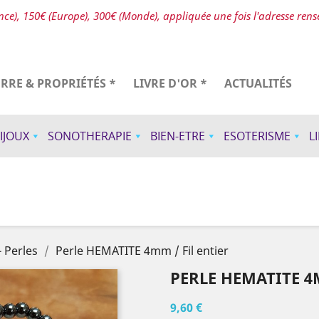
ce), 150€ (Europe), 300€ (Monde), appliquée une fois l'adresse ren
ERRE & PROPRIÉTÉS *
LIVRE D'OR *
ACTUALITÉS
IJOUX
SONOTHERAPIE
BIEN-ETRE
ESOTERISME
L
 Perles
Perle HEMATITE 4mm / Fil entier
PERLE HEMATITE 4
9,60 €