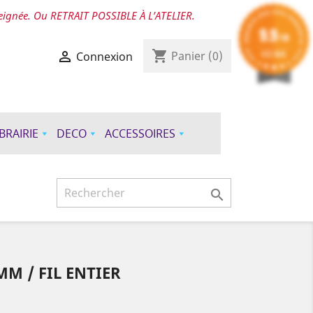
seignée. Ou RETRAIT POSSIBLE À L’ATELIER.
9.9
/10
shopping_cart
412 AVIS

Panier
(0)
Connexion
IBRAIRIE
DECO
ACCESSOIRES

MM / FIL ENTIER