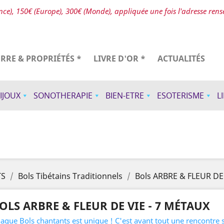
ce), 150€ (Europe), 300€ (Monde), appliquée une fois l'adresse ren
ERRE & PROPRIÉTÉS *
LIVRE D'OR *
ACTUALITÉS
IJOUX
SONOTHERAPIE
BIEN-ETRE
ESOTERISME
L
TS
Bols Tibétains Traditionnels
Bols ARBRE & FLEUR DE 
OLS ARBRE & FLEUR DE VIE - 7 MÉTAUX
aque Bols chantants est unique ! C'est avant tout une rencontre