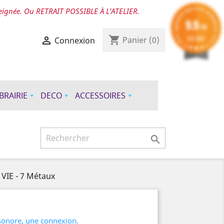
seignée. Ou RETRAIT POSSIBLE À L’ATELIER.
9.9
/10
shopping_cart
412 AVIS

Panier
(0)
Connexion
IBRAIRIE
DECO
ACCESSOIRES

VIE - 7 Métaux
 sonore, une connexion.