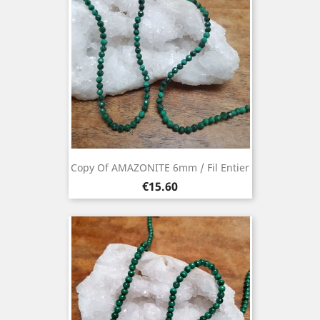
Copy Of AMAZONITE 6mm / Fil Entier
Price
€15.60