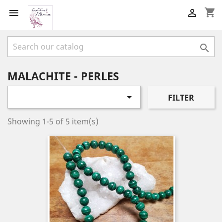
shopping_cart



MALACHITE - PERLES

FILTER
Showing 1-5 of 5 item(s)