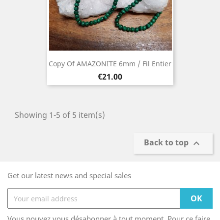
Copy Of AMAZONITE 6mm / Fil Entier
Price
€21.00
Showing 1-5 of 5 item(s)
Back to top

Get our latest news and special sales
Vous pouvez vous désabonner à tout moment. Pour ce faire,