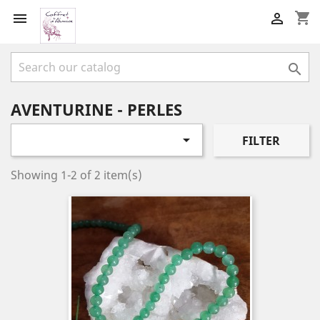
shopping_cart



AVENTURINE - PERLES

FILTER
Showing 1-2 of 2 item(s)